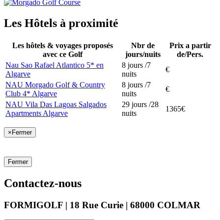
Les Hôtels à proximité
Les hôtels & voyages proposés
Nbr de
Prix a partir
avec ce Golf
jours/nuits
de/Pers.
Nau Sao Rafael Atlantico 5* en
8 jours /7
€
Algarve
nuits
NAU Morgado Golf & Country
8 jours /7
€
Club 4* Algarve
nuits
NAU Vila Das Lagoas Salgados
29 jours /28
1365€
Apartments Algarve
nuits
×
Fermer
Fermer
Contactez-nous
FORMIGOLF | 18 Rue Curie | 68000 COLMAR