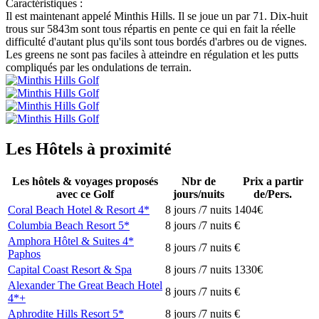
Caractéristiques :
Il est maintenant appelé Minthis Hills. Il se joue un par 71. Dix-huit
trous sur 5843m sont tous répartis en pente ce qui en fait la réelle
difficulté d'autant plus qu'ils sont tous bordés d'arbres ou de vignes.
Les greens ne sont pas faciles à atteindre en régulation et les putts
compliqués par les ondulations de terrain.
Les Hôtels à proximité
Les hôtels & voyages proposés
Nbr de
Prix a partir
avec ce Golf
jours/nuits
de/Pers.
Coral Beach Hotel & Resort 4*
8 jours /7 nuits
1404€
Columbia Beach Resort 5*
8 jours /7 nuits
€
Amphora Hôtel & Suites 4*
8 jours /7 nuits
€
Paphos
Capital Coast Resort & Spa
8 jours /7 nuits
1330€
Alexander The Great Beach Hotel
8 jours /7 nuits
€
4*+
Aphrodite Hills Resort 5*
8 jours /7 nuits
€