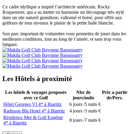
Ce cadre idyllique a inspiré l’architecte américain, Rocky
Roquemore, qui a su mettre en harmonie un découpage très stylé
dans un site naturel grandiose, vallonné et boisé, pour offrir aux
golfeurs de tous niveaux le plaisir de la petite balle blanche.
Son parc important de voiturettes vous permettra de jouer dans les
meilleures conditions, tout au long de l’année, et sans trop vous
fatiguer.
Les Hôtels à proximité
Les hôtels & voyages proposés
Nbr de
Prix a partir
avec ce Golf
jours/nuits
de/Pers.
Hôtel Georges VI 4* à Biarritz
6 jours /5 nuits
€
Radisson Blu Hotel 4* à Biarritz
4 jours /3 nuits
€
Résidence Mer & Golf Eugénie
8 jours /7 nuits
€
4* à Biarritz