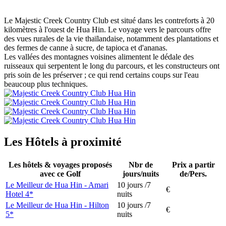
Le Majestic Creek Country Club est situé dans les contreforts à 20
kilomètres à l'ouest de Hua Hin. Le voyage vers le parcours offre
des vues rurales de la vie thaïlandaise, notamment des plantations et
des fermes de canne à sucre, de tapioca et d'ananas.
Les vallées des montagnes voisines alimentent le dédale des
ruisseaux qui serpentent le long du parcours, et les constructeurs ont
pris soin de les préserver ; ce qui rend certains coups sur l'eau
beaucoup plus techniques.
Les Hôtels à proximité
Les hôtels & voyages proposés
Nbr de
Prix a partir
avec ce Golf
jours/nuits
de/Pers.
Le Meilleur de Hua Hin - Amari
10 jours /7
€
Hotel 4*
nuits
Le Meilleur de Hua Hin - Hilton
10 jours /7
€
5*
nuits