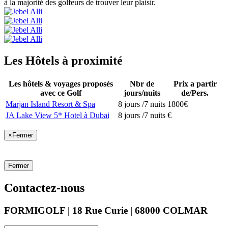
à la majorité des golfeurs de trouver leur plaisir.
Les Hôtels à proximité
Les hôtels & voyages proposés
Nbr de
Prix a partir
avec ce Golf
jours/nuits
de/Pers.
Marjan Island Resort & Spa
8 jours /7 nuits
1800€
JA Lake View 5* Hotel à Dubai
8 jours /7 nuits
€
×
Fermer
Fermer
Contactez-nous
FORMIGOLF | 18 Rue Curie | 68000 COLMAR