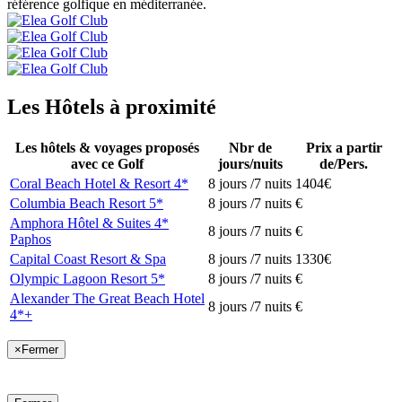
référence golfique en méditerranée.
Les Hôtels à proximité
Les hôtels & voyages proposés
Nbr de
Prix a partir
avec ce Golf
jours/nuits
de/Pers.
Coral Beach Hotel & Resort 4*
8 jours /7 nuits
1404€
Columbia Beach Resort 5*
8 jours /7 nuits
€
Amphora Hôtel & Suites 4*
8 jours /7 nuits
€
Paphos
Capital Coast Resort & Spa
8 jours /7 nuits
1330€
Olympic Lagoon Resort 5*
8 jours /7 nuits
€
Alexander The Great Beach Hotel
8 jours /7 nuits
€
4*+
×
Fermer