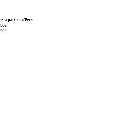
ix a partir de/Pers.
350€
750€