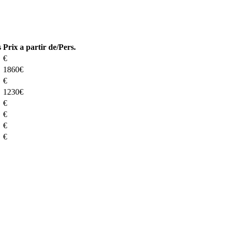
s
Prix a partir de/Pers.
€
1860€
€
1230€
€
€
€
€