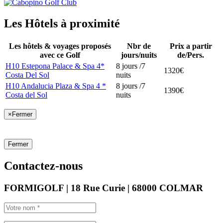
Les Hôtels à proximité
Les hôtels & voyages proposés
Nbr de
Prix a partir
avec ce Golf
jours/nuits
de/Pers.
H10 Estepona Palace & Spa 4*
8 jours /7
1320€
Costa Del Sol
nuits
H10 Andalucia Plaza & Spa 4 *
8 jours /7
1390€
Costa del Sol
nuits
×
Fermer
Fermer
Contactez-nous
FORMIGOLF | 18 Rue Curie | 68000 COLMAR