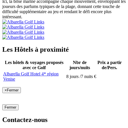
Ici, la brise marine accompagne chaque mouvement, enveloppant les
joueurs des parfums typiques de la plage, donnant cette touche de
difficulté supplémentaire au jeu et rendant le défi encore plus
intéressant.
Les Hôtels à proximité
Les hôtels & voyages proposés
Nbr de
Prix a partir
avec ce Golf
jours/nuits
de/Pers.
Albarella Golf Hotel 4* région
8 jours /7 nuits
€
Venise
×
Fermer
Fermer
Contactez-nous