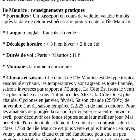
Ile Maurice : renseignements pratiques
* Formalités :
Un passeport en cours de validité, valable 6 mois
après la date de retour est nécessaire pour voyager à l'île Maurice.
* Langue :
anglais, français et créole
* Décalage horaire :
+ 3 h en hiver, + 2 h en été
* Durée de vol :
Paris > Maurice : 11 h
* Monnaie :
la roupie mauricienne
* Climats et saisons :
Le climat de l'île Maurice est de type tropical
ensoleillé et chaud, les températures y sont agréables toute l’année,
saisons inversées par rapport à l’Europe, La Côte Est (sous le vent)
est plus fraîche car sous l’influence des Alizés, la Côte Ouest plus
chaude. Cyclones en janvier, février. Saison chaude (25/30°c) de
novembre à avril, saison tempérée (22/25°c) de mai à octobre. Pour
les amateurs de plongée la saison à privilégier sera entre janvier et
avril, pour découvrir ces fonds réputés sous leur meilleur jour. Mai
bénéficie d'un climat plus clément. Le climat est contrasté selon les
côtes. L'Est de l'île Maurice est plus venté et plus humide : en hiver,
vous y aurez moins chaud et en été l'ambiance peut être un peu
bretonne. Octobre - décembre sont les mois les plus radieux mais les