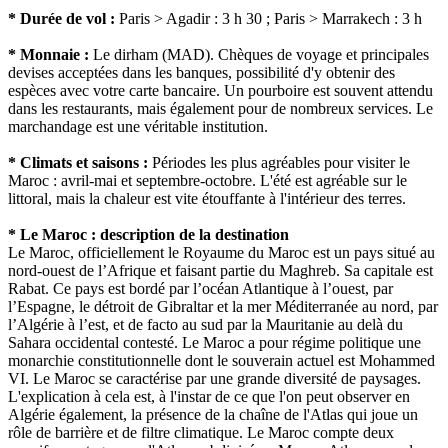
* Durée de vol :
Paris > Agadir : 3 h 30 ; Paris > Marrakech : 3 h
* Monnaie :
Le dirham (MAD). Chèques de voyage et principales
devises acceptées dans les banques, possibilité d'y obtenir des
espèces avec votre carte bancaire. Un pourboire est souvent attendu
dans les restaurants, mais également pour de nombreux services. Le
marchandage est une véritable institution.
* Climats et saisons :
Périodes les plus agréables pour visiter le
Maroc : avril-mai et septembre-octobre. L'été est agréable sur le
littoral, mais la chaleur est vite étouffante à l'intérieur des terres.
* Le Maroc : description de la destination
Le Maroc, officiellement le Royaume du Maroc est un pays situé au
nord-ouest de l’Afrique et faisant partie du Maghreb. Sa capitale est
Rabat. Ce pays est bordé par l’océan Atlantique à l’ouest, par
l’Espagne, le détroit de Gibraltar et la mer Méditerranée au nord, par
l’Algérie à l’est, et de facto au sud par la Mauritanie au delà du
Sahara occidental contesté. Le Maroc a pour régime politique une
monarchie constitutionnelle dont le souverain actuel est Mohammed
VI. Le Maroc se caractérise par une grande diversité de paysages.
L'explication à cela est, à l'instar de ce que l'on peut observer en
Algérie également, la présence de la chaîne de l'Atlas qui joue un
rôle de barrière et de filtre climatique. Le Maroc compte deux