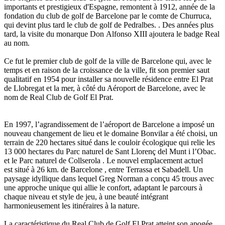
importants et prestigieux d'Espagne, remontent à 1912, année de la
fondation du club de golf de Barcelone par le comte de Churruca,
qui devint plus tard le club de golf de Pedralbes. . Des années plus
tard, la visite du monarque Don Alfonso XIII ajoutera le badge Real
au nom.
Ce fut le premier club de golf de la ville de Barcelone qui, avec le
temps et en raison de la croissance de la ville, fit son premier saut
qualitatif en 1954 pour installer sa nouvelle résidence entre El Prat
de Llobregat et la mer, à côté du Aéroport de Barcelone, avec le
nom de Real Club de Golf El Prat.
En 1997, l’agrandissement de l’aéroport de Barcelone a imposé un
nouveau changement de lieu et le domaine Bonvilar a été choisi, un
terrain de 220 hectares situé dans le couloir écologique qui relie les
13 000 hectares du Parc naturel de Sant Llorenç del Munt i l’Obac.
et le Parc naturel de Collserola . Le nouvel emplacement actuel
est situé à 26 km. de Barcelone , entre Terrassa et Sabadell. Un
paysage idyllique dans lequel Greg Norman a conçu 45 trous avec
une approche unique qui allie le confort, adaptant le parcours à
chaque niveau et style de jeu, à une beauté intégrant
harmonieusement les itinéraires à la nature.
La caractéristique du Real Club de Golf El Prat atteint son apogée