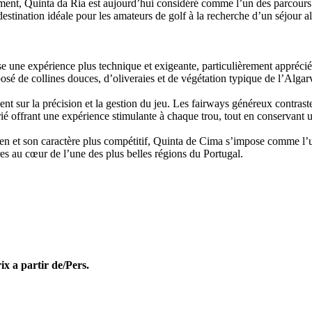
nement, Quinta da Ria est aujourd’hui considéré comme l’un des parcours
destination idéale pour les amateurs de golf à la recherche d’un séjour all
se une expérience plus technique et exigeante, particulièrement appré
sé de collines douces, d’oliveraies et de végétation typique de l’Algar
nt sur la précision et la gestion du jeu. Les fairways généreux contrast
rié offrant une expérience stimulante à chaque trou, tout en conservant
tien et son caractère plus compétitif, Quinta de Cima s’impose comme l’
s au cœur de l’une des plus belles régions du Portugal.
ix a partir de/Pers.