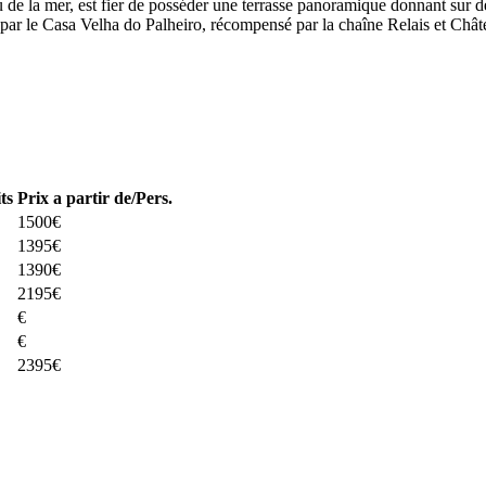
e la mer, est fier de posséder une terrasse panoramique donnant sur des
 par le Casa Velha do Palheiro, récompensé par la chaîne Relais et Chât
ts
Prix a partir de/Pers.
1500€
1395€
1390€
2195€
€
€
2395€