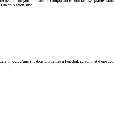
iché dans un jardin botanique comportant de nombreuses plantes situé d
 un coin salon, une...
re, il jouit d’une situation privilégiée à Funchal, au sommet d'une colli
 un point de...