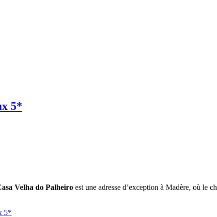
ux 5*
asa Velha do Palheiro
est une adresse d’exception à Madère, où le c
x 5*