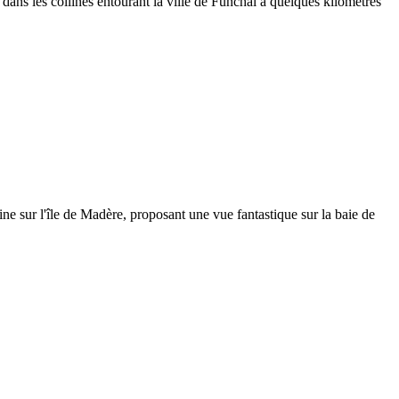
ans les collines entourant la ville de Funchal à quelques kilomètres
ne sur l'île de Madère, proposant une vue fantastique sur la baie de