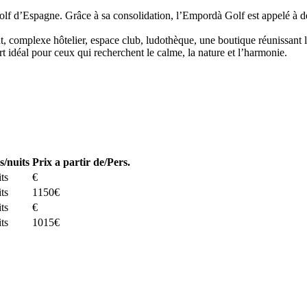
 golf d’Espagne. Grâce à sa consolidation, l’Empordà Golf est appelé 
urant, complexe hôtelier, espace club, ludothèque, une boutique réunissa
t idéal pour ceux qui recherchent le calme, la nature et l’harmonie.
s/nuits
Prix a partir de/Pers.
its
€
its
1150€
its
€
its
1015€