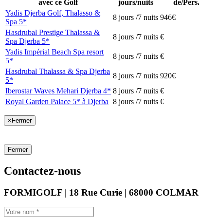
avec ce Golf
jours/nuits
de/Pers.
Yadis Djerba Golf, Thalasso &
8 jours /7 nuits
946€
Spa 5*
Hasdrubal Prestige Thalassa &
8 jours /7 nuits
€
Spa Djerba 5*
Yadis Impérial Beach Spa resort
8 jours /7 nuits
€
5*
Hasdrubal Thalassa & Spa Djerba
8 jours /7 nuits
920€
5*
Iberostar Waves Mehari Djerba 4*
8 jours /7 nuits
€
Royal Garden Palace 5* à Djerba
8 jours /7 nuits
€
×
Fermer
Fermer
Contactez-nous
FORMIGOLF | 18 Rue Curie | 68000 COLMAR