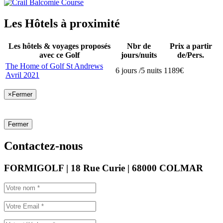
Les Hôtels à proximité
Les hôtels & voyages proposés
Nbr de
Prix a partir
avec ce Golf
jours/nuits
de/Pers.
The Home of Golf St Andrews
6 jours /5 nuits
1189€
Avril 2021
×
Fermer
Fermer
Contactez-nous
FORMIGOLF | 18 Rue Curie | 68000 COLMAR