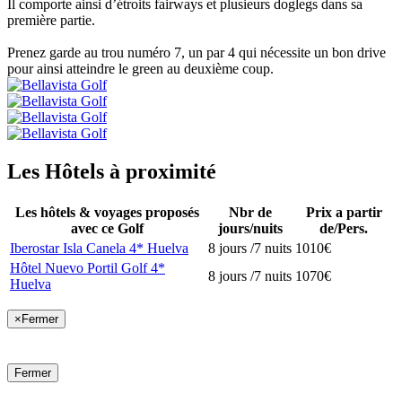
Il comporte ainsi d’étroits fairways et plusieurs doglegs dans sa
première partie.
Prenez garde au trou numéro 7, un par 4 qui nécessite un bon drive
pour ainsi atteindre le green au deuxième coup.
Les Hôtels à proximité
Les hôtels & voyages proposés
Nbr de
Prix a partir
avec ce Golf
jours/nuits
de/Pers.
Iberostar Isla Canela 4* Huelva
8 jours /7 nuits
1010€
Hôtel Nuevo Portil Golf 4*
8 jours /7 nuits
1070€
Huelva
×
Fermer
Fermer